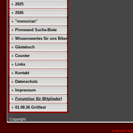
2025
2026
"memorian"
Pinnwand Suche-Biete
Wissenswertes für uns Biker
Gästebuch
Counter
Links
Kontakt
Datenschutz
Impressum
Forum(nur für Mitglieder)
01.08.26 Grillfest
Copyright
Insgesamt war