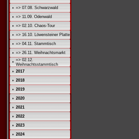
=> 07.08. Schwarzwald
=> 11.09. Odenwald
=> 02.10. Chaos-Tour
=> 16.10. Löwensteiner Platte
=> 04.11. Stammtisch
=> 26.11. Weihnachtsmarkt
=> 02.12.
Weihnachtsstammtisch
2017
2018
2019
2020
2021
2022
2023
2024