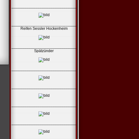
______________________________
______________________________
Reifen Sessler Hockenheim
______________________________
Spätzünder
______________________________
______________________________
______________________________
______________________________