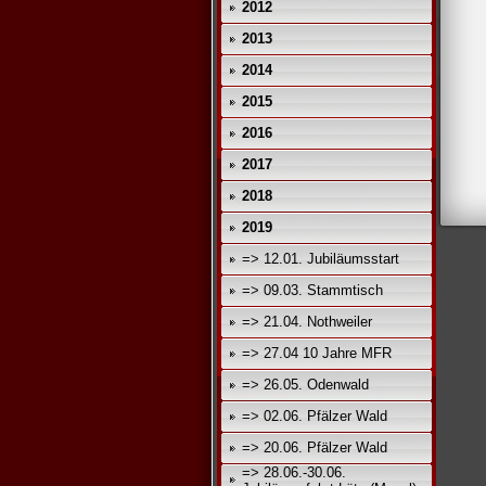
2012
2013
2014
2015
2016
2017
2018
2019
=> 12.01. Jubiläumsstart
=> 09.03. Stammtisch
=> 21.04. Nothweiler
=> 27.04 10 Jahre MFR
=> 26.05. Odenwald
=> 02.06. Pfälzer Wald
=> 20.06. Pfälzer Wald
=> 28.06.-30.06.