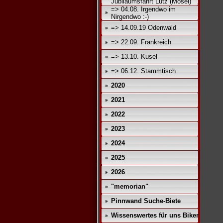
Jubiläumsfahrt Lütz (Mosel)
=> 04.08. Irgendwo im
Nirgendwo :-)
=> 14.09.19 Odenwald
=> 22.09. Frankreich
=> 13.10. Kusel
=> 06.12. Stammtisch
2020
2021
2022
2023
2024
2025
2026
"memorian"
Pinnwand Suche-Biete
Wissenswertes für uns Biker