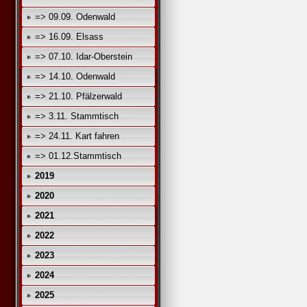
=> 09.09. Odenwald
=> 16.09. Elsass
=> 07.10. Idar-Oberstein
=> 14.10. Odenwald
=> 21.10. Pfälzerwald
=> 3.11. Stammtisch
=> 24.11. Kart fahren
=> 01.12.Stammtisch
2019
2020
2021
2022
2023
2024
2025