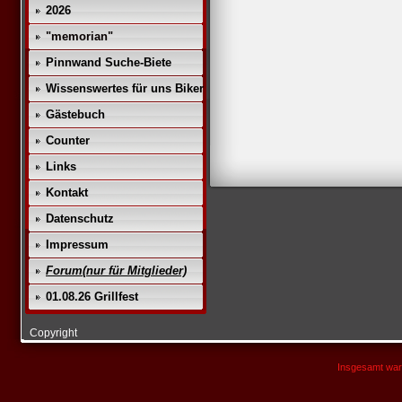
2026
"memorian"
Pinnwand Suche-Biete
Wissenswertes für uns Biker
Gästebuch
Counter
Links
Kontakt
Datenschutz
Impressum
Forum(nur für Mitglieder)
01.08.26 Grillfest
Copyright
Insgesamt war