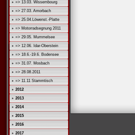
=> 13.03. Wissembourg
=> 27.03. Amorbach
=> 25.04.Löwenst.-Platte
=> Motorradsegnung 2011
=> 29.05. Mummelsee
=> 12.06. Idar-Oberstein
=> 18.6.-19.6. Bodensee
=> 31.07. Mosbach
=> 28.08.2011
=> 11.11 Stammtisch
2012
2013
2014
2015
2016
2017