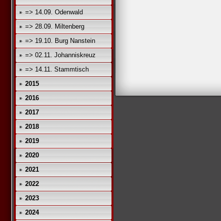
=> 14.09. Odenwald
=> 28.09. Miltenberg
=> 19.10. Burg Nanstein
=> 02.11. Johanniskreuz
=> 14.11. Stammtisch
2015
2016
2017
2018
2019
2020
2021
2022
2023
2024