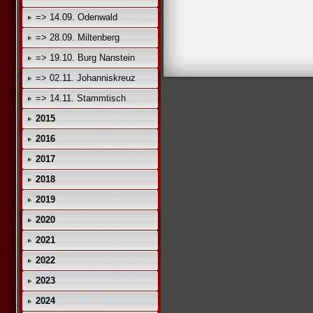
=> 14.09. Odenwald
=> 28.09. Miltenberg
=> 19.10. Burg Nanstein
=> 02.11. Johanniskreuz
=> 14.11. Stammtisch
2015
2016
2017
2018
2019
2020
2021
2022
2023
2024